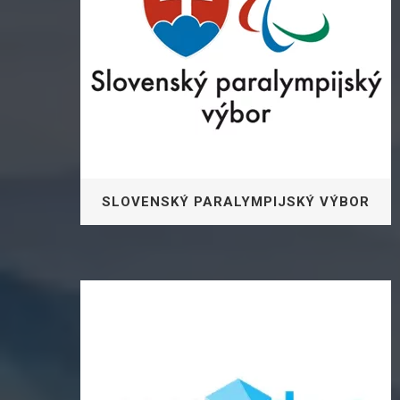
SLOVENSKÝ PARALYMPIJSKÝ VÝBOR
SPV je uznaným členom
Medzinárodného paralympijského
výboru (MPV) združujúceho 200
členských subjektov, Európskeho
paralympijského výboru (EPV), ktorý má
52 členov.