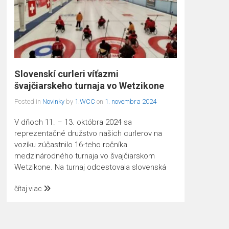
Slovenskí curleri víťazmi
švajčiarskeho turnaja vo Wetzikone
Posted in
Novinky
by
1.WCC
on
1. novembra 2024
V dňoch 11. – 13. októbra 2024 sa
reprezentačné družstvo našich curlerov na
vozíku zúčastnilo 16-teho ročníka
medzinárodného turnaja vo švajčiarskom
Wetzikone. Na turnaj odcestovala slovenská
čítaj viac