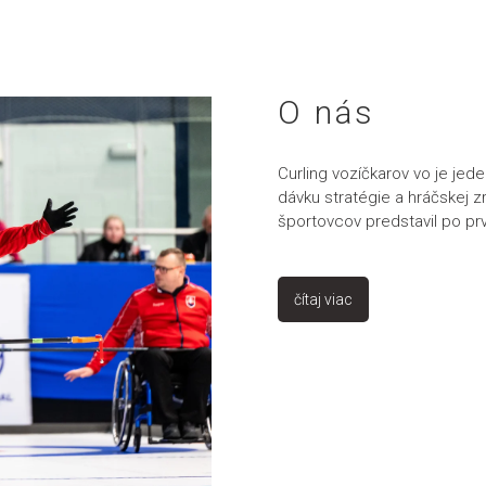
O nás
Curling vozíčkarov vo je jed
dávku stratégie a hráčskej z
športovcov predstavil po prv
čítaj viac