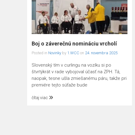
Boj o záverečnú nomináciu vrcholí
Posted in
Novinky
by
1.WCC
on
24. novembra 2025
Slovenský tím v curlingu na vozíku si po
štvrtýkrát v rade vybojoval účasť na ZPH. Tá,
naopak, tesne ušla zmiešanému páru, takže pri
premiére tejto súťaže bude
čítaj viac