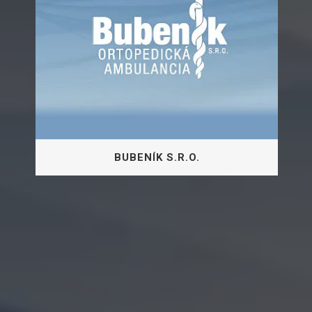
BUBENÍK S.R.O.
Bubeník s.r.o. – Ortopedická
ambulancia v Dubnici nad Váhom