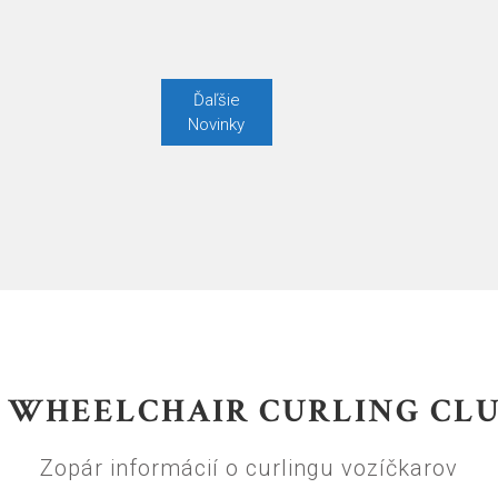
Ďaľšie
Novinky
. WHEELCHAIR CURLING CL
Zopár informácií o curlingu vozíčkarov