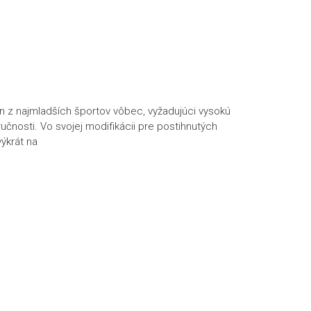
en z najmladších športov vôbec, vyžadujúci vysokú
ručnosti. Vo svojej modifikácii pre postihnutých
ýkrát na