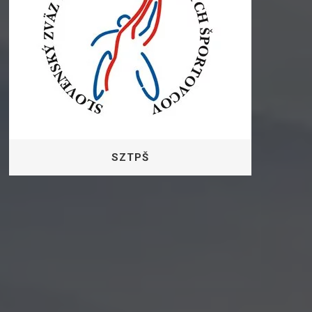
SZTPŠ
Podporuje všetky aktivity smerujúce k
plnohodnotnému zapojeniu sa ľudí s
telesným znevýhodnením do života
našej spoločnosti prostredníctvom
športu, pričom združuje športovcov zo
71 členských organizácií