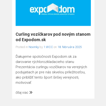
Curling vozíčkarov pod novým stanom
od Expodom.sk
Posted in
Novinky
by
1.WCC
on
18. februára 2025
Ďakujeme spoločnosti Expodom.sk za
darovanie rýchlorozkladacieho stanu
Prezentácia curlingu vozíčkarov na verejných
podujatiach je pre nás skvelou príležitosťou,
ako priblížiť tento šport širšej verejnosti,
motivovať
čítaj viac