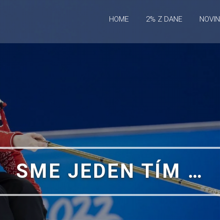
HOME
2% Z DANE
NOVI
SME JEDEN TÍM …
CURLING VOZÍČKARO